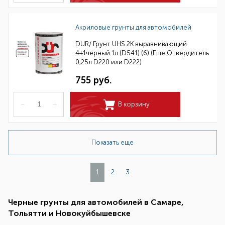
Акриловые грунты для автомобилей
DUR/ Грунт UHS 2К выравнивающий
4+1черный 1л (D541) (6) (Еще Отвердитель
0,25л D220 или D222)
755 руб.
–
+
В корзину
Показать еще
1
2
3
Черные грунты для автомобилей в Самаре,
Тольятти и Новокуйбышевске