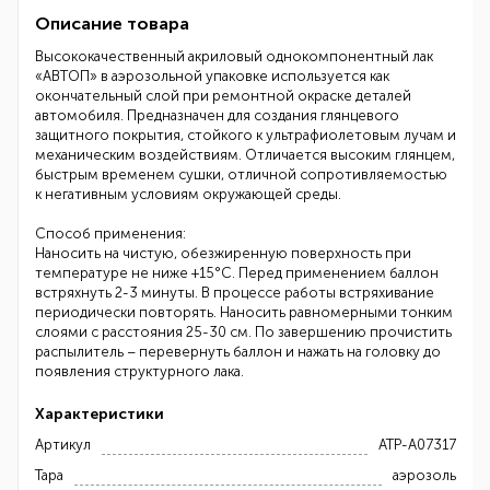
Описание товара
Высококачественный акриловый однокомпонентный лак
«АВТОП» в аэрозольной упаковке используется как
окончательный слой при ремонтной окраске деталей
автомобиля. Предназначен для создания глянцевого
защитного покрытия, стойкого к ультрафиолетовым лучам и
механическим воздействиям. Отличается высоким глянцем,
быстрым временем сушки, отличной сопротивляемостью
к негативным условиям окружающей среды.
Способ применения:
Наносить на чистую, обезжиренную поверхность при
температуре не ниже +15°C. Перед применением баллон
встряхнуть 2-3 минуты. В процессе работы встряхивание
периодически повторять. Наносить равномерными тонким
слоями с расстояния 25-30 см. По завершению прочистить
распылитель – перевернуть баллон и нажать на головку до
появления структурного лака.
Характеристики
Артикул
ATP-A07317
Тара
аэрозоль