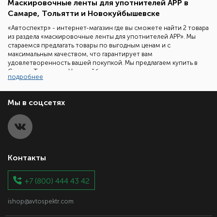
Маскировочные ленты для употнителей APP в
Самаре, Тольятти и Новокуйбышевске
«Автоспектр» - интернет-магазин где вы сможете найти 2 товара
из раздела «маскировочные ленты для употнителей APP». Мы
стараемся предлагать товары по выгодным ценам и с
максимальным качеством, что гарантирует вам
удовлетворенность вашей покупкой. Мы предлагаем купить в
Самаре, Тольятти и Новокуйбышевске маскировочные ленты для
подробнее
употнителей APP любой ценовой категории: от 1 588.40 руб. до
1 617 руб., что позволит вам сделать выбор ориентированный на
ваш бюджет.
Мы в соцсетях
Наши специалисты всегда готовы помочь вам подобрать
необходимый товар. Все что вам надо сделать - это позвонить
нам по бесплатному телефонному номеру 8 (800) 700-86-08 и
задать ваш вопрос.
Контакты
+7 (800) 444 43 42
ishop@avtospektr.com