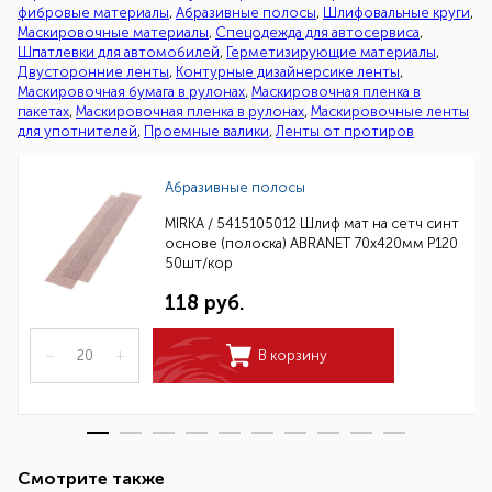
фибровые материалы
,
Абразивные полосы
,
Шлифовальные круги
,
Маскировочные материалы
,
Спецодежда для автосервиса
,
Шпатлевки для автомобилей
,
Герметизирующие материалы
,
Двусторонние ленты
,
Контурные дизайнерсике ленты
,
Маскировочная бумага в рулонах
,
Маскировочная пленка в
пакетах
,
Маскировочная пленка в рулонах
,
Маскировочные ленты
для употнителей
,
Проемные валики
,
Ленты от протиров
Абразивные полосы
MIRKA / 5415105012 Шлиф мат на сетч синт
основе (полоска) ABRANET 70x420мм Р120
50шт/кор
118 руб.
–
+
В корзину
Смотрите также