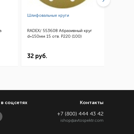
Шлифовальные круги
Губки абр
а
RADEX/ 553608 Абразивный круг
3M/ 0260
d=150мм 15 отв. Р220 (100)
Микротонк
115*140 (
32 руб.
144 ру
в соцсетях
Контакты
+7 (800) 444 43 42
ishop@avtospektr.com