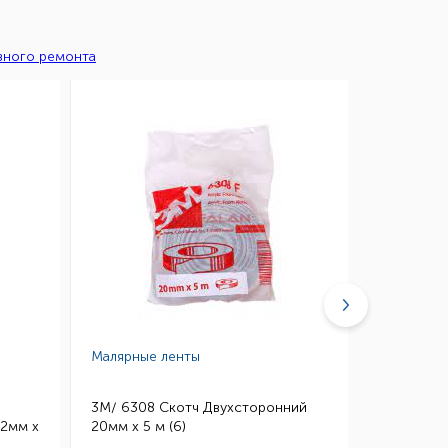
вного ремонта
Малярные ленты
Малярные
3M/ 6308 Скотч Двухсторонний
3M/ 4910 
12мм х
20мм х 5 м (6)
Двухстор
х 5 м (6)