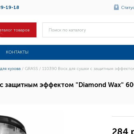
89-19-18
Статус
аталог товаров
КОНТАКТЫ
для кузова
/
GRASS / 110390 Воск для сушки с защитным эффектом
 с защитным эффектом "Diamond Wax" 600 
284 