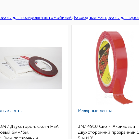
риалы для полировки автомобилей
,
Расходные материалы для кузо
рные ленты
Малярные ленты
OM / Двухсторон. скотч HSA
3M/ 4910 Скотч Акриловый
ловый 6мм*5м,
Двухсторонний прозрачный 
.1,0мм,прозрачный
5 м (10)