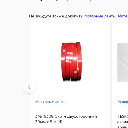
Не забудьте также докупить:
Малярные ленты
,
Мате
Малярные ленты
Маля
скотч HSA
3M/ 6308 Скотч Двухсторонний
TESK
.0,8,
30мм х 5 м (4)
акри
0шт.)
толщ