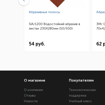
Абразивные полосы
Абра
бразив в
SIA/1200 Водостойкий абразив в
3M/ 
50)
листах 230Х280мм (50/500)
70х42
54 руб.
62 
О магазине
Покупателям
О компании
Технологическая
Отзывы
поддержка
Новости
Учебный класс