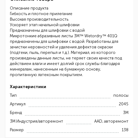
Описание продукта
Гибкость и плотное прилегание
Высокая производительность
Ускоряет этап начальной шлифовки
Предназначены для шлифовки с водой
Микротонкие абразивные листы 3M™ Wetordry™ 401Q
предназначены для шлифовки с водой. Разработаны для
зачистки неровностей и удаления дефектов окраски
(подтеки, пыль, перепыл и т.д.). Материал, из которого
произведены данные листы, не теряет своих качеств под
действием влаги и имеет долгий срок службы благодаря
минералам, нанесенным на бумажную основу,
пропитанную латексным покрытием.
Характеристики
Тип
полосы
Артикул
2045
Бренд
3М
3М Индустрия/авторемонт
AAD, авторемонт
Размер
138