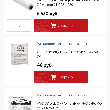
Carfit / Пленка маскировочная 4м х 200м
(10 микрон) 1-202-4020
6 530 руб.
–
+
В корзину
Маскировочная пленка в пакетах
GTI / Тент защитный GTI masking 4м х 5м
(50шт.)
46 руб.
–
+
В корзину
Маскировочная пленка в пакетах
IMASK/УКРЫВОЧНАЯ ПЛЁНКА IMASK PROMO
4м x 6м/50шт