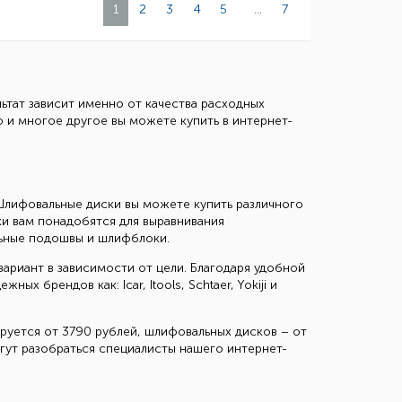
1
2
3
4
5
...
7
ьтат зависит именно от качества расходных
 и многое другое вы можете купить в интернет-
Шлифовальные диски вы можете купить различного
ки вам понадобятся для выравнивания
льные подошвы и шлифблоки.
риант в зависимости от цели. Благодаря удобной
 брендов как: Icar, Itools, Schtaer, Yokiji и
руется от 3790 рублей, шлифовальных дисков – от
гут разобраться специалисты нашего интернет-