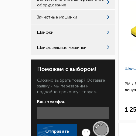
оборудование
Зачистные машинки
Шлифки
Шлифовальные машинки
Поможем с выбором!
Шлиф
Сложно выбрать товар? Оставьте
РМ / 
заявку - мы перезвоним и
липу
подробно проконсультируем!
Ваш телефон
1 2
Отправить