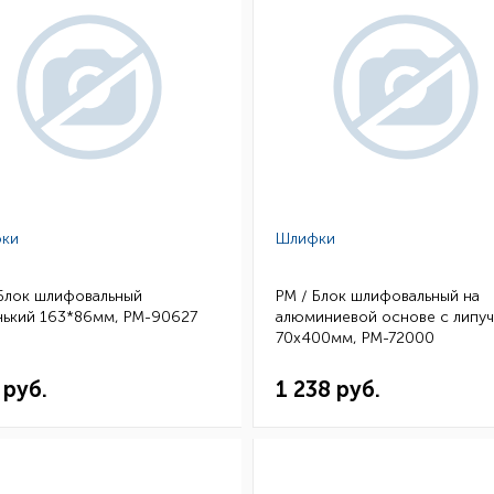
ки
Шлифки
 Блок шлифовальный
РМ / Блок шлифовальный на
нький 163*86мм, РМ-90627
алюминиевой основе с липу
70х400мм, РМ-72000
 руб.
1 238 руб.