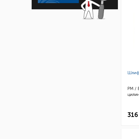
Шлиф
РМ /
цили
316