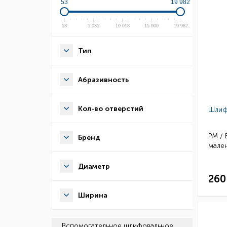
53
19 982
53
5 035
10 018
15 000
19 982
Тип
Абразивность
Кол-во отверстий
Шлиф
РМ /
Бренд
мале
Диаметр
260
Ширина
Вспомогательное шлифовальное