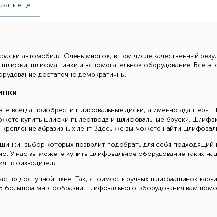
азать еще
аски автомобиля. Очень многое, в том числе качественный резул
, шлифки, шлифмашинки и вспомогательное оборудование. Все это
орудование достаточно демократичны.
инки
ете всегда приобрести шлифовальные диски, а именно адаптеры. 
 можете купить шлифки пылеотвода и шлифовальные бруски. Шлифв
 крепление абразивных лент. Здесь же вы можете найти шлифова
инки, выбор которых позволит подобрать для себя подходящий ва
. У нас вы можете купить шлифовальное оборудование таких надежных
ия производителя.
ас по доступной цене. Так, стоимость ручных шлифмашинок варьи
. В большом многообразии шлифовального оборудования вам помо