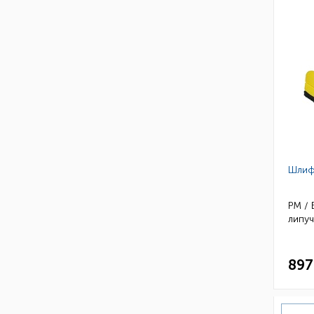
Шлиф
РМ / 
липуч
897