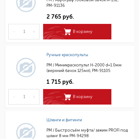
РМ-91136
2 765 руб.
–
+
В корзину
Ручные краскопульты
РМ / Миникраскопульт H-2000 d=1.0мм
(верхний бачок 125мл), РМ-91105
1 715 руб.
–
+
В корзину
Шланги и фитинги
РМ / Быстросъём муфта/ зажим PROFI под
шланг 8 мм РМ-94298