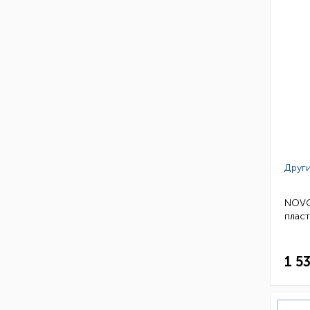
Други
NOVOL
пласт
1 5