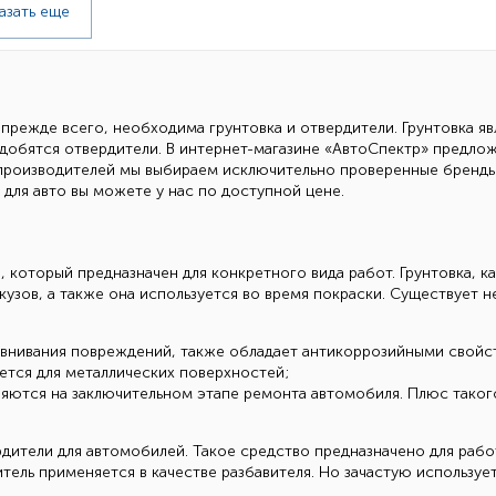
азать еще
прежде всего, необходима грунтовка и отвердители. Грунтовка я
адобятся отвердители. В интернет-магазине «АвтоСпектр» предло
оизводителей мы выбираем исключительно проверенные бренды, такие
и для авто вы можете у нас по доступной цене.
оторый предназначен для конкретного вида работ. Грунтовка, как
узов, а также она используется во время покраски. Существует н
равнивания повреждений, также обладает антикоррозийными свойс
ется для металлических поверхностей;
яются на заключительном этапе ремонта автомобиля. Плюс таког
дители для автомобилей. Такое средство предназначено для рабо
тель применяется в качестве разбавителя. Но зачастую использует