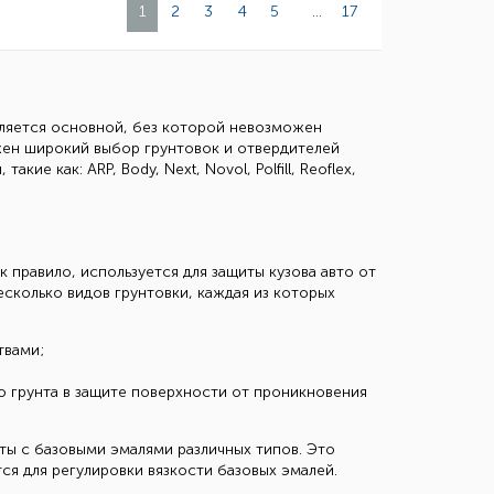
1
2
3
4
5
...
17
вляется основной, без которой невозможен
жен широкий выбор грунтовок и отвердителей
 как: ARP, Body, Next, Novol, Polfill, Reoflex,
 правило, используется для защиты кузова авто от
есколько видов грунтовки, каждая из которых
твами;
о грунта в защите поверхности от проникновения
ты с базовыми эмалями различных типов. Это
ся для регулировки вязкости базовых эмалей.