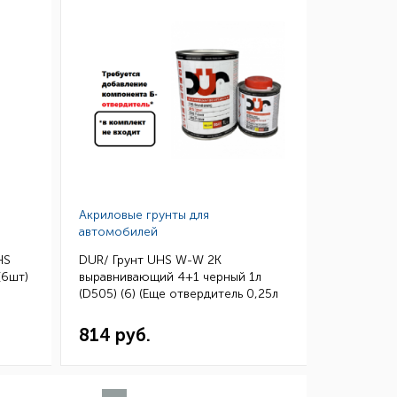
Акриловые грунты для
автомобилей
HS
DUR/ Грунт UHS W-W 2К
(6шт)
выравнивающий 4+1 черный 1л
(D505) (6) (Еще отвердитель 0,25л
D220 или D222)
814 руб.