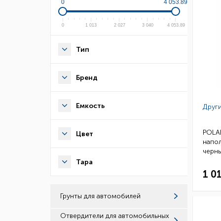
0
4 053.89
0
1 013
2 027
3 040
4 053.89
Тип
Бренд
Емкость
Други
POLAR
Цвет
напо
черн
10411
Тара
1 0
Грунты для автомобилей
Отвердители для автомобильных