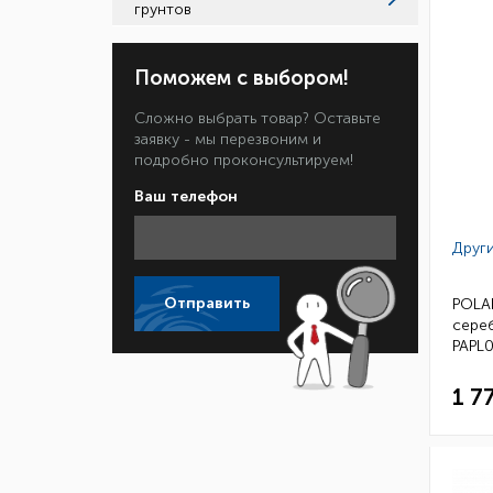
грунтов
Поможем с выбором!
Сложно выбрать товар? Оставьте
заявку - мы перезвоним и
подробно проконсультируем!
Ваш телефон
Други
Отправить
POLAR
сереб
PAPL0
1 7