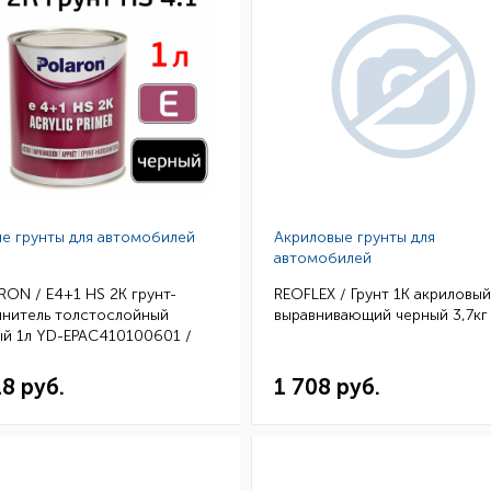
е грунты для автомобилей
Акриловые грунты для
автомобилей
ON / E4+1 HS 2K грунт-
REOFLEX / Грунт 1К акриловый
лнитель толстослойный
выравнивающий черный 3,7кг 
ый 1л YD-EPAC410100601 /
001 (6)
18 руб.
1 708 руб.