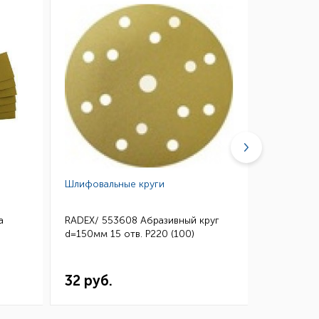
Шлифовальные круги
Губки абр
а
RADEX/ 553608 Абразивный круг
3M/ 0260
d=150мм 15 отв. Р220 (100)
Микротонк
115*140 (
32 руб.
144 ру