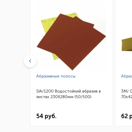
Абразивные полосы
Абра
бразив в
SIA/1200 Водостойкий абразив в
3M/ 
50)
листах 230Х280мм (50/500)
70х42
54 руб.
62 