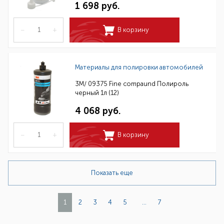
1 698 руб.
–
+
В корзину
Материалы для полировки автомобилей
3M/ 09375 Fine compaund Полироль
черный 1л (12)
4 068 руб.
–
+
В корзину
Показать еще
1
2
3
4
5
...
7