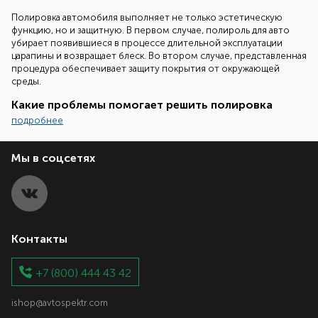
Полировка автомобиля выполняет не только эстетическую
функцию, но и защитную. В первом случае, полироль для авто
убирает появившиеся в процессе длительной эксплуатации
царапины и возвращает блеск. Во втором случае, представленная
процедура обеспечивает защиту покрытия от окружающей
среды.
Какие проблемы помогает решить полировка
подробнее
Автополироль для автомобиля приобретается для решения
большого количества проблем, к которым можно отнести:
Мы в соцсетях
появление пятен или потертостей на поверхности;
возникшие царапины или сколы в процессе длительной
эксплуатации;
разводы, которые появились после некачественной
мойки;
шершавое лакокрасочное покрытие.
Контакты
Полировка способна создать защитный барьер, благодаря
которому на поверхности транспорта не остается грязь и не
+7 (800) 444 43 42
скапливается пыль. Следует отметить, что отполировать
автомобиль автолюбитель может самостоятельно, на
обращаясь к специалистам. Главное, подобрать правильную
ishop@avtospektr.com
полироль и все необходимые комплектующие для выполнения