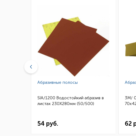
Абразивные полосы
Абра
бразив в
SIA/1200 Водостойкий абразив в
3M/ 
50)
листах 230Х280мм (50/500)
70х42
54 руб.
62 