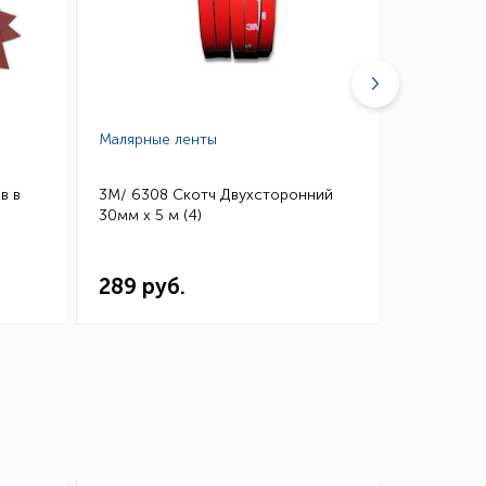
Малярные ленты
Абразивн
в в
3M/ 6308 Скотч Двухсторонний
SIA/ 4132
30мм х 5 м (4)
абразив.м
152x229мм 
20шт
289 руб.
99 руб.