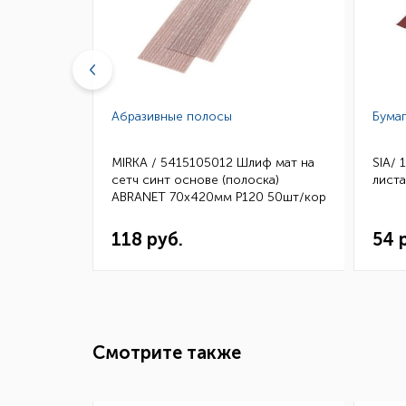
Абразивные полосы
Бумаг
вый
MIRKA / 5415105012 Шлиф мат на
SIA/ 
ный 20мм
сетч синт основе (полоска)
лист
ABRANET 70x420мм Р120 50шт/кор
118 руб.
54 
Смотрите также