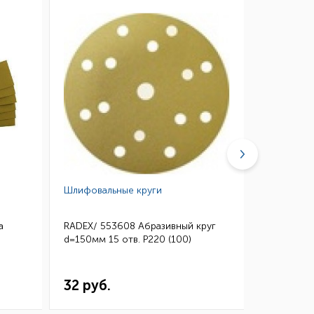
Шлифовальные круги
Губки абр
а
RADEX/ 553608 Абразивный круг
3M/ 0260
d=150мм 15 отв. Р220 (100)
Микротонк
115*140 (
32 руб.
144 ру