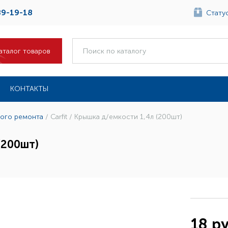
89-19-18
Статус
аталог товаров
КОНТАКТЫ
ного ремонта
/
Carfit / Крышка д/емкости 1,4л (200шт)
(200шт)
18 ру