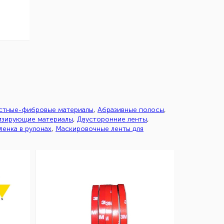
стные-фибровые материалы
,
Абразивные полосы
,
изирующие материалы
,
Двусторонние ленты
,
енка в рулонах
,
Маскировочные ленты для