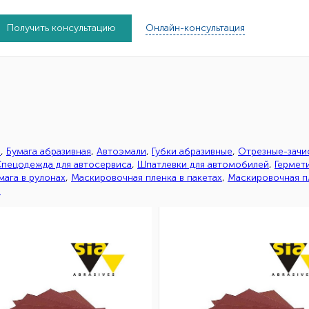
Получить консультацию
Онлайн-консультация
ы
,
Бумага абразивная
,
Автоэмали
,
Губки абразивные
,
Отрезные-зачи
пецодежда для автосервиса
,
Шпатлевки для автомобилей
,
Гермет
ага в рулонах
,
Маскировочная пленка в пакетах
,
Маскировочная пл
в