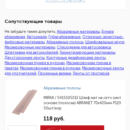
Сопутствующие товары
Не забудьте также докупить:
Абразивные материалы
,
Бумага
абразивная
,
Автоэмали
,
Губки абразивные
,
Отрезные-зачистные-
фибровые материалы
,
Абразивные полосы
,
Шлифовальные круги
,
Маскировочные материалы
,
Спецодежда для автосервиса
,
Шпатлевки для автомобилей
,
Герметизирующие материалы
,
Двусторонние ленты
,
Контурные дизайнерсике ленты
,
Маскировочная бумага в рулонах
,
Маскировочная пленка в
пакетах
,
Маскировочная пленка в рулонах
,
Маскировочные ленты
для употнителей
,
Проемные валики
,
Ленты от протиров
Абразивные полосы
MIRKA / 5415105012 Шлиф мат на сетч синт
основе (полоска) ABRANET 70x420мм Р120
50шт/кор
118 руб.