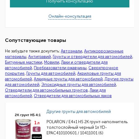
Получить консультацию
Онлайн-консультация
Сопутствующие товары
Не забудьте также докупить:
Автоэмали
,
Антикоррозионные
материалы
,
Антигравий
,
Грунты и отвердители для автомобилей
,
Битумные мастики
,
Мовили
,
Лаки и отвердители для
автомобилей
,
Пребразователи ржавчины
,
Сверхпрочное
покрытие
,
Грунты для автомобилей
,
Акриловые грунты для
автомобилей
,
Алкидные грунты для автомобилей
,
Другие грунты
для автомобилей
,
Эпоксидные грунты для автомобилей
,
Отвердители для автомобильных грунтов
,
Лаки для
автомобилей
,
Отвердители для автомобильных лаков
Другие грунты для автомобилей
POLARON / E4+1 HS 2K грунт-наполнитель
толстослойный черный 1л YD-
EPAC410100601 / 10411001 (6)